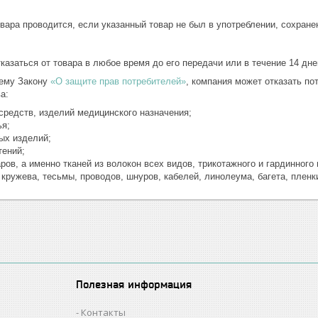
вара проводится, если указанный товар не был в употреблении, сохранен
казаться от товара в любое время до его передачи или в течение 14 дне
ему Закону
«О защите прав потребителей»
, компания может отказать п
а:
средств, изделий медицинского назначения;
ья;
ых изделий;
тений;
ов, а именно тканей из волокон всех видов, трикотажного и гардинного
 кружева, тесьмы, проводов, шнуров, кабелей, линолеума, багета, пленки
Полезная информация
Контакты