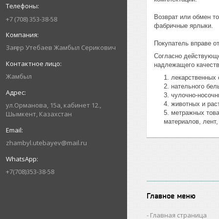
Возврат или обмен то
+7 (708) 353-38-58
фабричные ярлыки.

Покупатель вправе от
Заңгер Утебаев Жамбыл Серикович
Согласно действующ
надлежащего качеств
Жамбыл
лекарственных 
нательного бел
чулочно-носочн
животных и рас
ул.Орманова, 15а, кабинет 12.,
метражных товар
Шымкент, Казахстан
материалов, лент,
zhambyl.utebayev@mail.ru
+7(708)353-38-58
Главное меню
Главная страница